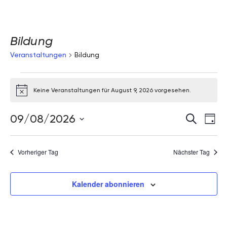
Bildung
Veranstaltungen
Bildung
Veranstaltungen
Keine Veranstaltungen für August 9, 2026 vorgesehen.
für
Hinweis
August
Verans
Ve
09/08/2026
Suche
Tag
9,
Datum
Suche
An
2026
wählen.
und
Na
Vorheriger Tag
Nächster Tag
Ansich
Navig
Kalender abonnieren